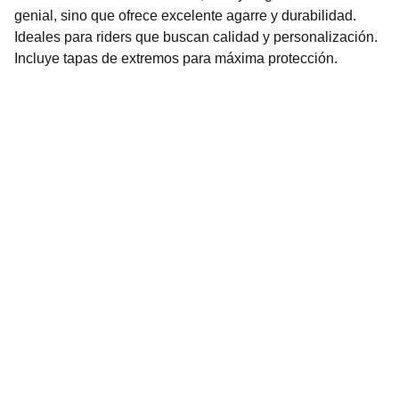
genial, sino que ofrece excelente agarre y durabilidad.
Ideales para riders que buscan calidad y personalización.
Incluye tapas de extremos para máxima protección.
Bike House
Seguinos en nuestras redes sociales!
bicicleteriabikehouse
YouTube
CONTACTO