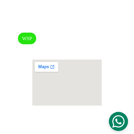
CONTACTO
info@bikehouse.com.ar
WSP
+5493416217515
© 2026. All rights reserved.
Terminos y condiciones